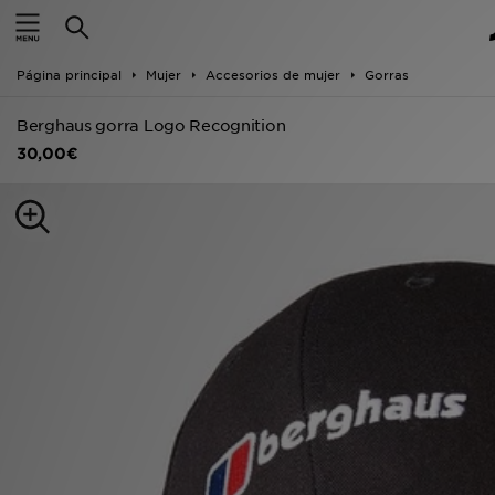
Hombre
Página principal
Mujer
Accesorios de mujer
Gorras
Mujer
Berghaus gorra Logo Recognition
Niños
30,00€
Accesorios
Estilo
Ver Marcas
Deportes & Fitness
JD Fútbol
Ofertas
TARJETA REGALO