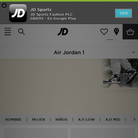
×
JD Sports
Hombre
VER
JD Sports Fashion PLC
GRATIS - En Google Play
Página principal
Jordan 1
Mujer
66 productos encontrados
Filtrar
Niños
Air Jordan 1
Accesorios
Estilo
Ver Marcas
Deportes & Fitness
JD Fútbol
HOMBRE
MUJER
NIÑOS
AJ1 LOW
AJ1 MID
JOR
Ofertas
TARJETA REGALO