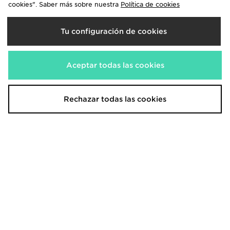
cookies". Saber más sobre nuestra
Política de cookies
Jordan Air 1 Elevate High para
Jordan Air 1 Low
Tu configuración de cookies
mujer
130,00€
95,00€
Aceptar todas las cookies
Rechazar todas las cookies
Jordan Air 1 Mid júnior
Jordan Air 1 Mid Junior
110,00€
110,00€
Antes
Antes
Ahora
Ahora
50,00€
65,00€
Descuento 55%
Descuento 41%