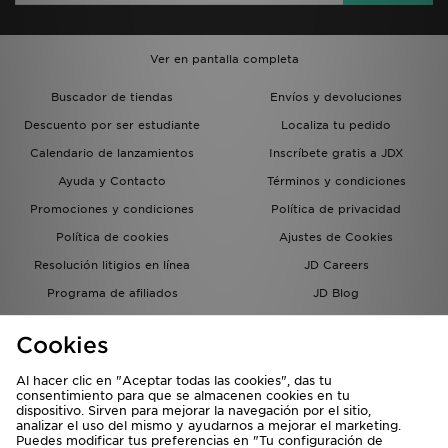
Ver en pantalla completa
Buscador de tiendas
Envíos y devoluciones
Descuento por ser estudiante
Localiza tu pedido
Calendario de lanzamientos
Inscríbete gratis a JDX
Ayuda y Contacto
Términos y condiciones
Promociones y condiciones
Política de privacidad
Política de cookies
Ajustes de Cookies
Resolución litigios en línea
JD Careers
Programa de afiliados
JD Blog
Sistema interno de información
del grupo JD - Whistleblowing
Cookies
Al hacer clic en "Aceptar todas las cookies", das tu
consentimiento para que se almacenen cookies en tu
dispositivo. Sirven para mejorar la navegación por el sitio,
analizar el uso del mismo y ayudarnos a mejorar el marketing.
Puedes modificar tus preferencias en "Tu configuración de