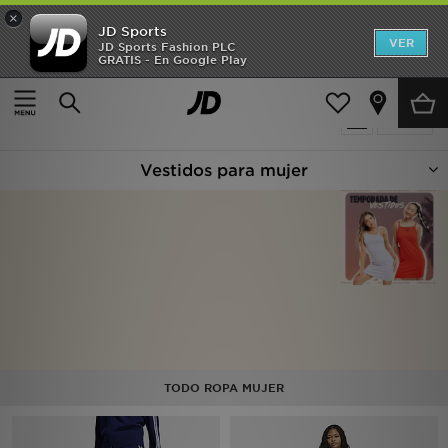
×
JD Sports
Hombre
VER
JD Sports Fashion PLC
GRATIS - En Google Play
Página principal
Mujer
Ropa de mujer
Vestidos
Mujer
21 productos encontrados
Filtrar
Niños
Vestidos para mujer
Accesorios
Estilo
Ver Marcas
Deportes & Fitness
JD Fútbol
TODO ROPA MUJER
Ofertas
TARJETA REGALO