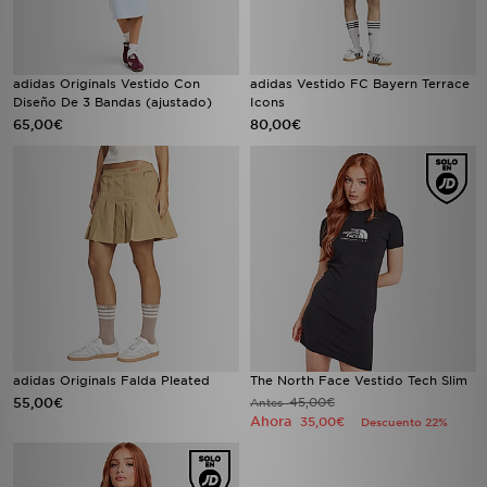
adidas Originals Vestido Con
adidas Vestido FC Bayern Terrace
Diseño De 3 Bandas (ajustado)
Icons
65,00€
80,00€
adidas Originals Falda Pleated
The North Face Vestido Tech Slim
55,00€
45,00€
Antes
Ahora
35,00€
Descuento 22%