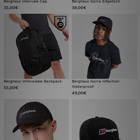
Berghaus Intervale Cap
Berghaus Gorra Edgetech
35,00€
38,00€
MI JD
Berghaus Willowdale Backpack
Berghaus Gorra Inflection
Waterproof
55,00€
49,00€