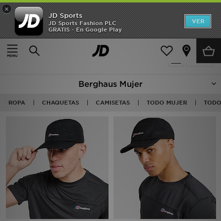
×
JD Sports
Hombre
VER
JD Sports Fashion PLC
GRATIS - En Google Play
Página principal
Mujer
Mujer
11 productos encontrados
Filtrar
Niños
Berghaus Mujer
Accesorios
ROPA
CHAQUETAS
CAMISETAS
TODO MUJER
TODO
Estilo
Ver Marcas
Deportes & Fitness
JD Fútbol
Ofertas
TARJETA REGALO