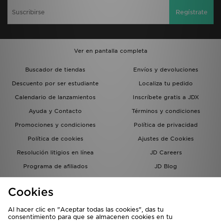
Regístrate
Ver en pantalla completa
Buscador de tiendas
Envíos y devoluciones
Descuento por ser estudiante
Localiza tu pedido
Calendario de lanzamientos
Inscríbete gratis a JDX
Ayuda y Contacto
Términos y condiciones
Promociones y condiciones
Política de privacidad
Política de cookies
Ajustes de Cookies
Resolución litigios en línea
JD Careers
Programa de afiliados
JD Blog
Sistema interno de información
del grupo JD - Whistleblowing
Cookies
Al hacer clic en "Aceptar todas las cookies", das tu
consentimiento para que se almacenen cookies en tu