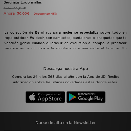
Berghaus Logo mallas
55,00€
Antes
Ahora
30,00€
Descuento 45%
La colección de Berghaus para mujer se especializa sobre todo en
ropa outdoor. Es decir, son camisetas, pantalones o chaquetas que te
vendrán genial cuando quieras ir de excursión al campo, a practicar
senderismo, a un viaje a la montaña o a una visita al bosque. Sin
embargo, la marca es bastante versátil y muchas de sus prendas son
perfectas para llevar también por ciudad. Descubre todas las
novedades de Berghaus de mujer en JD Sports.
Descarga nuestra App
Compra las 24 h los 365 días al año con la App de JD. Recibe
información sobre las últimas novedades estés donde estés.
Darse de alta en la Newsletter