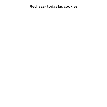
Rechazar todas las cookies
adidas Originals Camiseta Resort
EA7 Emporio Armani Camiseta
Tape Logo
40,00€
70,00€