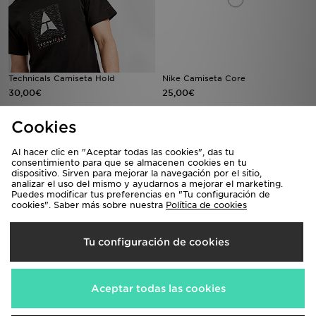
Technicals Camiseta Hold
Nike Camiseta Core
30,00€
25,00€
Cookies
Al hacer clic en "Aceptar todas las cookies", das tu
consentimiento para que se almacenen cookies en tu
dispositivo. Sirven para mejorar la navegación por el sitio,
analizar el uso del mismo y ayudarnos a mejorar el marketing.
Puedes modificar tus preferencias en "Tu configuración de
cookies". Saber más sobre nuestra
Política de cookies
Tu configuración de cookies
The North Face camiseta Simple
Under Armour Camiseta Tech
Dome
Fade
27,00€
35,00€
Aceptar todas las cookies