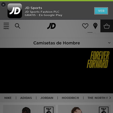
×
JD Sports
Hombre
VER
JD Sports Fashion PLC
GRATIS - En Google Play
Página principal
Hombre
Ropa de hombre
Camisetas
Mujer
1263 productos encontrados
Filtrar
Niños
Camisetas de Hombre
Accesorios
Estilo
Ver Marcas
Deportes & Fitness
JD Fútbol
NIKE
ADIDAS
JORDAN
HOODRICH
THE NORTH FAC
Ofertas
TARJETA REGALO