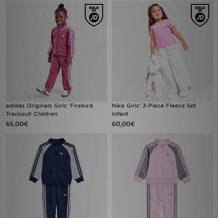
adidas Originals Girls' Firebird
Nike Girls' 3-Piece Fleece Set
Tracksuit Children
Infant
65,00€
60,00€