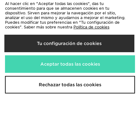
Al hacer clic en "Aceptar todas las cookies", das tu
consentimiento para que se almacenen cookies en tu
dispositivo. Sirven para mejorar la navegación por el sitio,
analizar el uso del mismo y ayudarnos a mejorar el marketing.
Puedes modificar tus preferencias en "Tu configuración de
cookies". Saber más sobre nuestra
Política de cookies
Tu configuración de cookies
adidas Chaqueta Real Madrid
adidas Chándal de felpa con
Avengers Z.N.E. Anthem Kids
capucha
90,00€
75,00€
Aceptar todas las cookies
Rechazar todas las cookies
adidas Chaqueta Deportiva Sst
adidas Chándal Sst
45,00€
50,00€