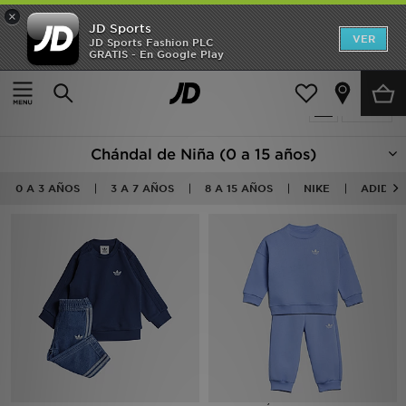
×
JD Sports
Hombre
VER
JD Sports Fashion PLC
GRATIS - En Google Play
Página principal
Niños
Mujer
115 productos encontrados
Filtrar
Niños
Chándal de Niña (0 a 15 años)
Accesorios
0 A 3 AÑOS
3 A 7 AÑOS
8 A 15 AÑOS
NIKE
ADIDAS
Estilo
Ver Marcas
Deportes & Fitness
JD Fútbol
Ofertas
TARJETA REGALO