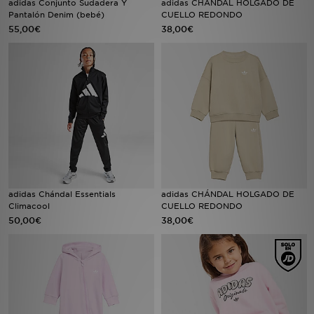
adidas Conjunto Sudadera Y
adidas CHÁNDAL HOLGADO DE
Pantalón Denim (bebé)
CUELLO REDONDO
55,00€
38,00€
MI JD
adidas Chándal Essentials
adidas CHÁNDAL HOLGADO DE
Climacool
CUELLO REDONDO
50,00€
38,00€