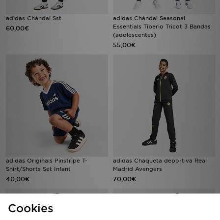
adidas Chándal Sst
adidas Chándal Seasonal
Essentials Tiberio Tricot 3 Bandas
60,00€
(adolescentes)
55,00€
adidas Originals Pinstripe T-
adidas Chaqueta deportiva Real
Shirt/Shorts Set Infant
Madrid Avengers
40,00€
70,00€
Cookies