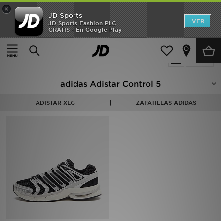
×
JD Sports
Hombre
VER
JD Sports Fashion PLC
GRATIS - En Google Play
Página principal
Adidas Adistar Control 5
Mujer
{productCount} producto encontrado
Filtrar
Niños
adidas Adistar Control 5
Accesorios
ADISTAR XLG
ZAPATILLAS ADIDAS
Estilo
Ver Marcas
Deportes & Fitness
JD Fútbol
Ofertas
TARJETA REGALO