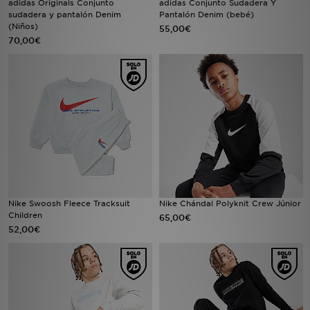
adidas Originals Conjunto
adidas Conjunto Sudadera Y
sudadera y pantalón Denim
Pantalón Denim (bebé)
(Niños)
55,00€
MI JD
70,00€
Nike Swoosh Fleece Tracksuit
Nike Chándal Polyknit Crew Júnior
Children
65,00€
52,00€