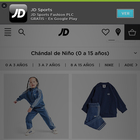
×
JD Sports
Hombre
VER
JD Sports Fashion PLC
GRATIS - En Google Play
Página principal
Niños
Mujer
150 productos encontrados
Filtrar
Niños
Chándal de Niño (0 a 15 años)
Accesorios
0 A 3 AÑOS
3 A 7 AÑOS
8 A 15 AÑOS
NIKE
ADIDAS
Estilo
Ver Marcas
Deportes & Fitness
JD Fútbol
Ofertas
TARJETA REGALO