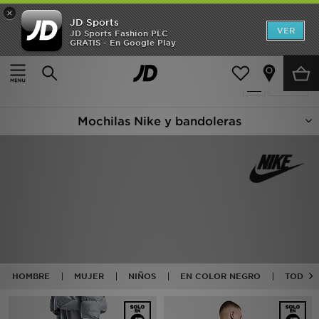
×
JD Sports
Hombre
VER
JD Sports Fashion PLC
GRATIS - En Google Play
Página principal
Nike Mochilas Bandoleras Y Bolsas
Mujer
42 productos encontrados
Filtrar
Niños
Mochilas Nike y bandoleras
Accesorios
Estilo
Ver Marcas
Deportes & Fitness
JD Fútbol
HOMBRE
MUJER
NIÑOS
EN COLOR NEGRO
TODO N
Ofertas
TARJETA REGALO