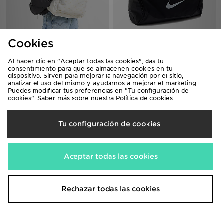
Nike Swooshfetti 2.0 Backpack
Nike Bolsa Duffel Brasilia
Cookies
38,00€
50,00€
Al hacer clic en "Aceptar todas las cookies", das tu
consentimiento para que se almacenen cookies en tu
dispositivo. Sirven para mejorar la navegación por el sitio,
analizar el uso del mismo y ayudarnos a mejorar el marketing.
Puedes modificar tus preferencias en "Tu configuración de
cookies". Saber más sobre nuestra
Política de cookies
Tu configuración de cookies
Aceptar todas las cookies
Nike ELEMENT BACKPACK
Nike Mochila Brasilia
38,00€
45,00€
Rechazar todas las cookies