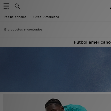
Hombre
Página principal
Fútbol Americano
Mujer
13 productos encontrados
Niños
Fútbol americano
Accesorios
Estilo
Ver Marcas
Deportes & Fitness
JD Fútbol
Ofertas
TARJETA REGALO