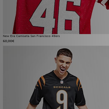
New Era Camiseta San Francisco 49ers
60,00€