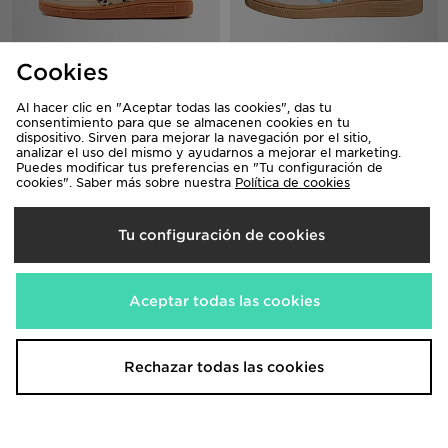
adidas Originals Handball Spezial
adidas ZAPATILLA HANDBALL
Cookies
Infantil
SPEZIAL
65,00€
70,00€
Al hacer clic en "Aceptar todas las cookies", das tu
consentimiento para que se almacenen cookies en tu
dispositivo. Sirven para mejorar la navegación por el sitio,
analizar el uso del mismo y ayudarnos a mejorar el marketing.
Puedes modificar tus preferencias en "Tu configuración de
cookies". Saber más sobre nuestra
Política de cookies
Tu configuración de cookies
Aceptar todas las cookies
Converse Chuck Taylor All Star Lift
Nike Air Force 1 '07 LV8 Children
High Infantil
70,00€
Rechazar todas las cookies
60,00€