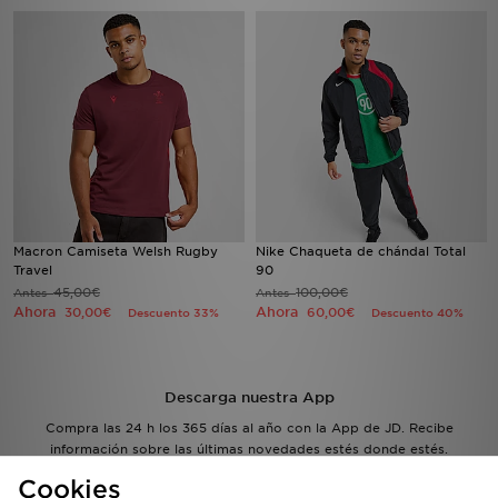
Macron Camiseta Welsh Rugby
Nike Chaqueta de chándal Total
Travel
90
45,00€
100,00€
Antes
Antes
Ahora
Ahora
30,00€
60,00€
Descuento 33%
Descuento 40%
Descarga nuestra App
Compra las 24 h los 365 días al año con la App de JD. Recibe
información sobre las últimas novedades estés donde estés.
Cookies