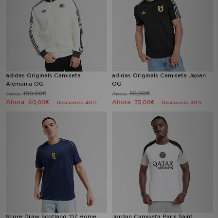
adidas Originals Camiseta
adidas Originals Camiseta Japan
Alemania OG
OG
100,00€
50,00€
Antes
Antes
Ahora
Ahora
60,00€
35,00€
Descuento 40%
Descuento 30%
Score Draw Scotland '07 Home
Jordan Camiseta Paris Saint