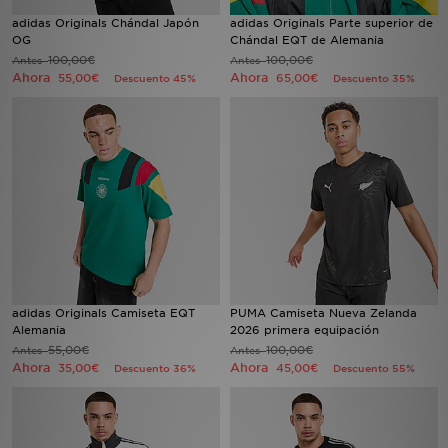
adidas Originals Chándal Japón
adidas Originals Parte superior de
OG
Chándal EQT de Alemania
MI JD
100,00€
100,00€
Antes
Antes
Ahora
Ahora
55,00€
65,00€
Descuento 45%
Descuento 35%
adidas Originals Camiseta EQT
PUMA Camiseta Nueva Zelanda
Alemania
2026 primera equipación
55,00€
100,00€
Antes
Antes
Ahora
Ahora
35,00€
45,00€
Descuento 36%
Descuento 55%