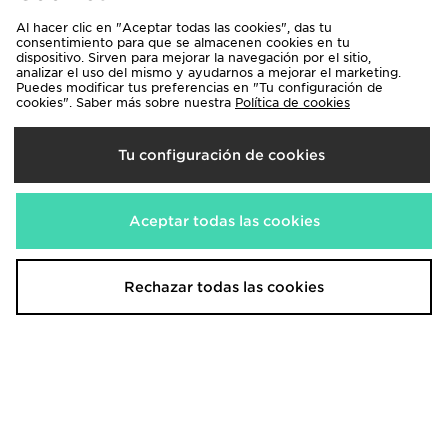
Al hacer clic en "Aceptar todas las cookies", das tu
consentimiento para que se almacenen cookies en tu
dispositivo. Sirven para mejorar la navegación por el sitio,
analizar el uso del mismo y ayudarnos a mejorar el marketing.
Puedes modificar tus preferencias en "Tu configuración de
Darse de alta en la Newsletter
cookies". Saber más sobre nuestra
Política de cookies
Regístrate
Tu configuración de cookies
Aceptar todas las cookies
Ver en pantalla completa
Buscador de tiendas
Envíos y devoluciones
Rechazar todas las cookies
Descuento por ser estudiante
Localiza tu pedido
Calendario de lanzamientos
Inscríbete gratis a JDX
Ayuda y Contacto
Términos y condiciones
Promociones y condiciones
Política de privacidad
Política de cookies
Ajustes de Cookies
Resolución litigios en línea
JD Careers