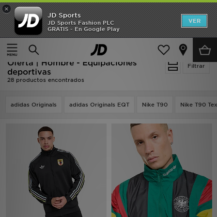
×
JD Sports
Hombre
VER
JD Sports Fashion PLC
GRATIS - En Google Play
Página principal
Hombre
Ropa de hombre
Mujer
Equipaciones deportivas
Niños
Oferta | Hombre - Equipaciones
Filtrar
deportivas
28 productos encontrados
Accesorios
Estilo
adidas Originals
adidas Originals EQT
Nike T90
Nike T90 Tex
Ver Marcas
Deportes & Fitness
JD Fútbol
Ofertas
TARJETA REGALO