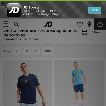
×
JD Sports
Hombre
VER
JD Sports Fashion PLC
GRATIS - En Google Play
Página principal
Hombre
Ropa de hombre
Mujer
Equipaciones deportivas
Niños
Oferta | Hombre - Azul Equipaciones
Filtrar
deportivas
3 productos encontrados
Accesorios
Talla
Estilo
XS
S
M
XXXL
Ver Marcas
Deportes & Fitness
JD Fútbol
Ofertas
TARJETA REGALO