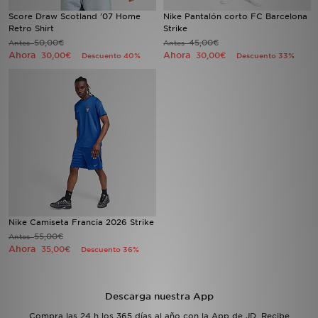
Score Draw Scotland '07 Home
Nike Pantalón corto FC Barcelona
Retro Shirt
Strike
MI JD
50,00€
45,00€
Antes
Antes
Ahora
Ahora
30,00€
30,00€
Descuento 40%
Descuento 33%
Nike Camiseta Francia 2026 Strike
55,00€
Antes
Ahora
35,00€
Descuento 36%
Descarga nuestra App
Compra las 24 h los 365 días al año con la App de JD. Recibe