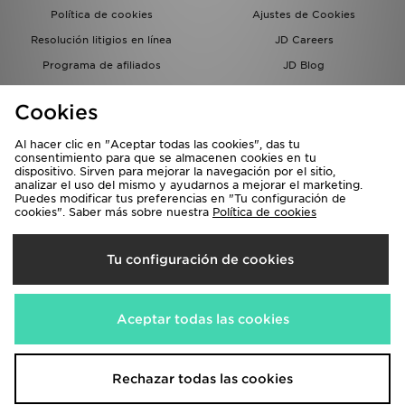
Política de cookies
Ajustes de Cookies
Resolución litigios en línea
JD Careers
Programa de afiliados
JD Blog
Sistema interno de información
del grupo JD - Whistleblowing
Cookies
Al hacer clic en "Aceptar todas las cookies", das tu
consentimiento para que se almacenen cookies en tu
dispositivo. Sirven para mejorar la navegación por el sitio,
analizar el uso del mismo y ayudarnos a mejorar el marketing.
Puedes modificar tus preferencias en "Tu configuración de
cookies". Saber más sobre nuestra
Política de cookies
Selecciona País
Tu configuración de cookies
España
Aceptamos las siguientes formas de pago
Aceptar todas las cookies
Visita nuestra página corporativa en
www.jdplc.com
Rechazar todas las cookies
Copyright © 2026 JD Sports, Todos los derechos reservados.