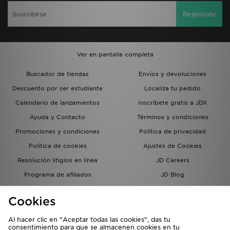
Regístrate
Ver en pantalla completa
Buscador de tiendas
Envíos y devoluciones
Descuento por ser estudiante
Localiza tu pedido
Calendario de lanzamientos
Inscríbete gratis a JDX
Ayuda y Contacto
Términos y condiciones
Promociones y condiciones
Política de privacidad
Política de cookies
Ajustes de Cookies
Resolución litigios en línea
JD Careers
Programa de afiliados
JD Blog
Sistema interno de información
del grupo JD - Whistleblowing
Cookies
Al hacer clic en "Aceptar todas las cookies", das tu
consentimiento para que se almacenen cookies en tu