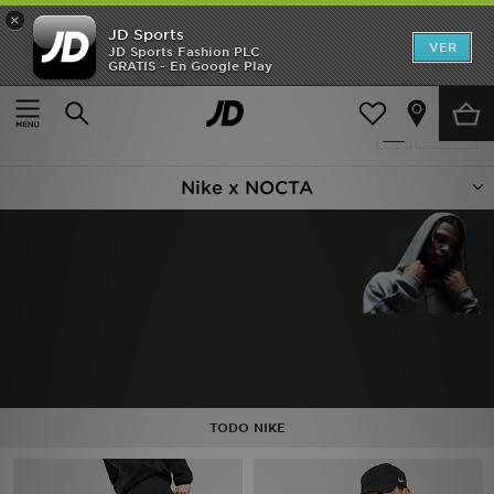
×
JD Sports
Hombre
VER
JD Sports Fashion PLC
GRATIS - En Google Play
Página principal
Nike X NOCTA
Mujer
10 productos encontrados
Filtrar
Niños
Nike x NOCTA
Accesorios
Estilo
Ver Marcas
Deportes & Fitness
JD Fútbol
TODO NIKE
Ofertas
TARJETA REGALO