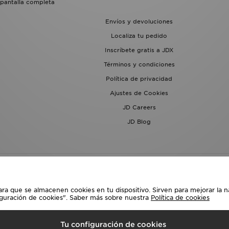
 pantalla completa
Envíos y devoluciones
Localiza tu pedido
Inscríbete gratis a JDX
Términos y condiciones
Política de privacidad
Ajustes de Cookies
JD Careers
JD Blog
ara que se almacenen cookies en tu dispositivo. Sirven para mejorar la n
iguración de cookies". Saber más sobre nuestra
Política de cookies
lecciona País
Tu configuración de cookies