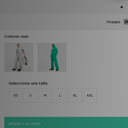
Images
Colores más
Selecciona una talla
XS
S
M
L
XL
XXL
Añade a la cesta