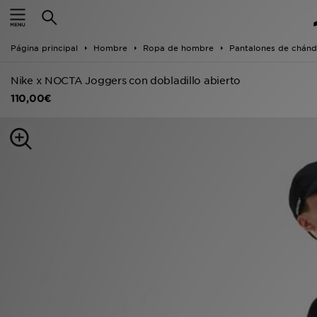
Hombre
Página principal
Hombre
Ropa de hombre
Pantalones de chánd
Mujer
Nike x NOCTA Joggers con dobladillo abierto
Niños
110,00€
Accesorios
Estilo
Ver Marcas
Deportes & Fitness
JD Fútbol
Ofertas
TARJETA REGALO