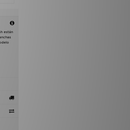
h están
 anchas
modelo