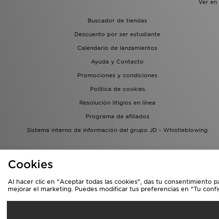
Ver en
Buscador de tiendas
Descuento por ser estudiante
Calendario de lanzamientos
Ayuda y Contacto
Promociones y condiciones
Política de cookies
Resolución litigios en línea
Programa de afiliados
Sistema interno de información del grupo JD - Whistleblowing
Cookies
Al hacer clic en "Aceptar todas las cookies", das tu consentimiento p
mejorar el marketing. Puedes modificar tus preferencias en "Tu conf
Se
España