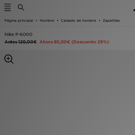
Hombre
Página principal
Hombre
Calzado de hombre
Zapatillas
Mujer
Nike P-6000
Niños
Antes
120,00€
Ahora
85,00€
(Descuento 29%)
Accesorios
Estilo
Ver Marcas
Deportes & Fitness
JD Fútbol
Ofertas
TARJETA REGALO