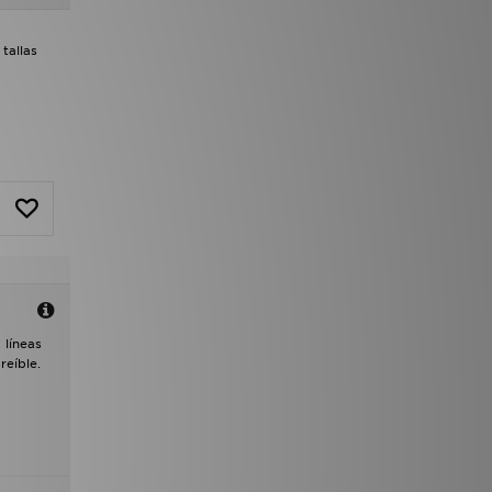
tallas
 líneas
reíble.