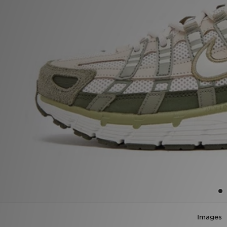
MI JD
Images