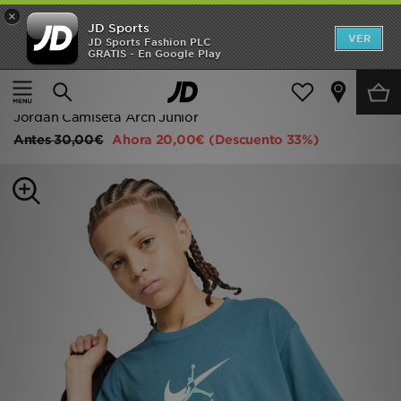
×
JD Sports
Hombre
VER
JD Sports Fashion PLC
GRATIS - En Google Play
Página principal
Niños
Ropa juvenil (8-15 años)
Mujer
Camisetas y polos
Niños
Jordan Camiseta Arch Júnior
Antes
30,00€
Ahora
20,00€
(Descuento 33%)
Accesorios
Estilo
Ver Marcas
Deportes & Fitness
JD Fútbol
Ofertas
TARJETA REGALO