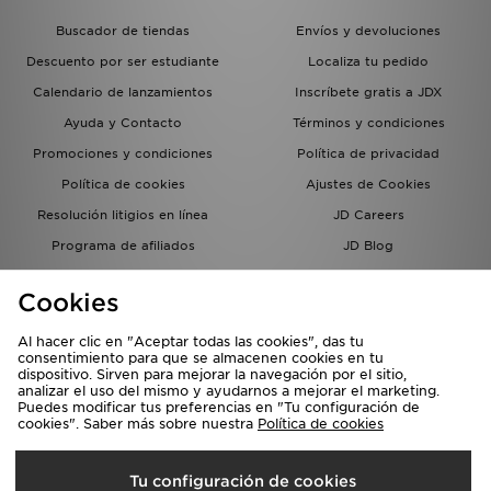
Buscador de tiendas
Envíos y devoluciones
Descuento por ser estudiante
Localiza tu pedido
Calendario de lanzamientos
Inscríbete gratis a JDX
Ayuda y Contacto
Términos y condiciones
Promociones y condiciones
Política de privacidad
Política de cookies
Ajustes de Cookies
Resolución litigios en línea
JD Careers
Programa de afiliados
JD Blog
Sistema interno de información
del grupo JD - Whistleblowing
Cookies
Al hacer clic en "Aceptar todas las cookies", das tu
consentimiento para que se almacenen cookies en tu
dispositivo. Sirven para mejorar la navegación por el sitio,
analizar el uso del mismo y ayudarnos a mejorar el marketing.
Puedes modificar tus preferencias en "Tu configuración de
cookies". Saber más sobre nuestra
Política de cookies
Selecciona País
Tu configuración de cookies
España