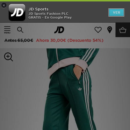
×
JD Sports
Hombre
VER
JD Sports Fashion PLC
GRATIS - En Google Play
Página principal
Mujer
Ropa de mujer
Pantalones de chándal
Mujer
adidas Originals Pantalón de chándal Classic
Niños
Antes
65,00€
Ahora
30,00€
(Descuento 54%)
Accesorios
Estilo
Ver Marcas
Deportes & Fitness
JD Fútbol
Ofertas
TARJETA REGALO