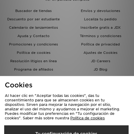
Buscador de tiendas
Envíos y devoluciones
Descuento por ser estudiante
Localiza tu pedido
Calendario de lanzamientos
Inscríbete gratis a JDX
Ayuda y Contacto
Términos y condiciones
Promociones y condiciones
Política de privacidad
Política de cookies
Ajustes de Cookies
Resolución litigios en línea
JD Careers
Programa de afiliados
JD Blog
Sistema interno de información
del grupo JD - Whistleblowing
Cookies
Al hacer clic en "Aceptar todas las cookies", das tu
consentimiento para que se almacenen cookies en tu
dispositivo. Sirven para mejorar la navegación por el sitio,
analizar el uso del mismo y ayudarnos a mejorar el marketing.
Puedes modificar tus preferencias en "Tu configuración de
cookies". Saber más sobre nuestra
Política de cookies
Selecciona País
Tu configuración de cookies