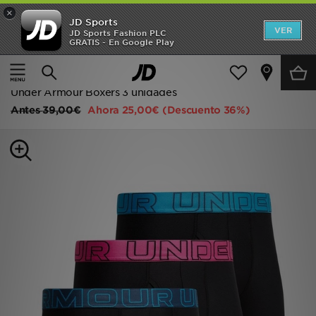
×
JD Sports
Hombre
VER
JD Sports Fashion PLC
GRATIS - En Google Play
Página principal
Hombre
Accesorios de hombre
Mujer
Ropa interior
Niños
Under Armour Boxers 3 unidades
Antes
39,00€
Ahora
25,00€
(Descuento 36%)
Accesorios
Estilo
Ver Marcas
Deportes & Fitness
JD Fútbol
Ofertas
TARJETA REGALO