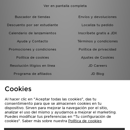
Ver en pantalla completa
Buscador de tiendas
Envíos y devoluciones
Descuento por ser estudiante
Localiza tu pedido
Calendario de lanzamientos
Inscríbete gratis a JDX
Ayuda y Contacto
Términos y condiciones
Promociones y condiciones
Política de privacidad
Política de cookies
Ajustes de Cookies
Resolución litigios en línea
JD Careers
Programa de afiliados
JD Blog
Sistema interno de información
del grupo JD - Whistleblowing
Cookies
Al hacer clic en "Aceptar todas las cookies", das tu
consentimiento para que se almacenen cookies en tu
dispositivo. Sirven para mejorar la navegación por el sitio,
analizar el uso del mismo y ayudarnos a mejorar el marketing.
Puedes modificar tus preferencias en "Tu configuración de
cookies". Saber más sobre nuestra
Política de cookies
Selecciona País