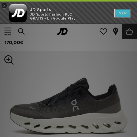
×
JD Sports
Hombre
VER
JD Sports Fashion PLC
GRATIS - En Google Play
Página principal
Hombre
Calzado de hombre
Zapatillas
Mujer
On Running Cloudtilt
Niños
170,00€
Accesorios
Estilo
Ver Marcas
Deportes & Fitness
JD Fútbol
Ofertas
TARJETA REGALO