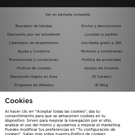
Ver en pantalla completa
Buscador de tiendas
Envíos y devoluciones
Descuento por ser estudiante
Localiza tu pedido
Calendario de lanzamientos
Inscríbete gratis a JDX
Ayuda y Contacto
Términos y condiciones
Promociones y condiciones
Política de privacidad
Política de cookies
Ajustes de Cookies
Resolución litigios en línea
JD Careers
Programa de afiliados
JD Blog
Sistema interno de información
del grupo JD - Whistleblowing
Cookies
Al hacer clic en "Aceptar todas las cookies", das tu
consentimiento para que se almacenen cookies en tu
dispositivo. Sirven para mejorar la navegación por el sitio,
analizar el uso del mismo y ayudarnos a mejorar el marketing.
Puedes modificar tus preferencias en "Tu configuración de
cookies". Saber más sobre nuestra
Política de cookies