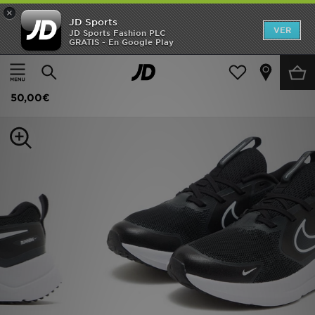
×
JD Sports
Hombre
VER
JD Sports Fashion PLC
GRATIS - En Google Play
Página principal
Niños
Mujer
Nike Cosmic Runner Junior
Niños
50,00€
Accesorios
Estilo
Ver Marcas
Deportes & Fitness
JD Fútbol
Ofertas
TARJETA REGALO