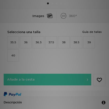
MI JD
Images
360°
Selecciona una talla
Guía de tallas
35.5
36
36.5
37.5
38
38.5
39
40
Añade a la cesta
Descripción