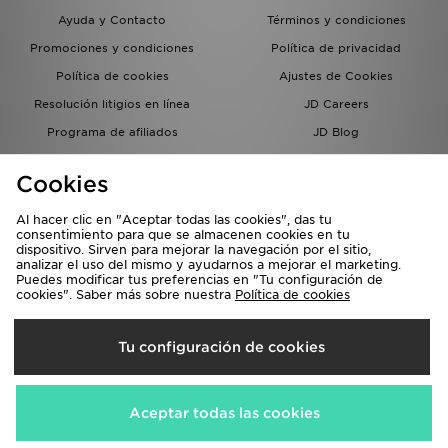
Ayuda y Contacto
Términos y condiciones
Promociones y condiciones
Política de privacidad
Política de cookies
Ajustes de Cookies
Resolución litigios en línea
JD Careers
Programa de afiliados
JD Blog
Sistema interno de información
del grupo JD - Whistleblowing
Cookies
Al hacer clic en "Aceptar todas las cookies", das tu
consentimiento para que se almacenen cookies en tu
dispositivo. Sirven para mejorar la navegación por el sitio,
analizar el uso del mismo y ayudarnos a mejorar el marketing.
Puedes modificar tus preferencias en "Tu configuración de
cookies". Saber más sobre nuestra
Política de cookies
Selecciona País
Tu configuración de cookies
España
Aceptamos las siguientes formas de pago
Aceptar todas las cookies