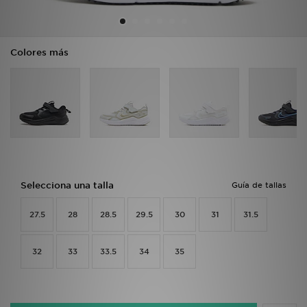
MI JD
Colores más
Selecciona una talla
Guía de tallas
27.5
28
28.5
29.5
30
31
31.5
32
33
33.5
34
35