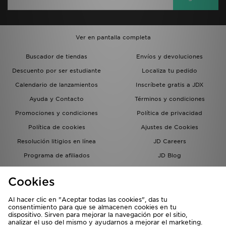
Ver en pantalla completa
Buscador de tiendas
Envíos y devoluciones
Descuento por ser estudiante
Localiza tu pedido
Calendario de lanzamientos
Inscríbete gratis a JDX
Ayuda y Contacto
Términos y condiciones
Promociones y condiciones
Política de privacidad
Política de cookies
Ajustes de Cookies
Resolución litigios en línea
JD Careers
Programa de afiliados
JD Blog
Sistema interno de información
del grupo JD - Whistleblowing
Cookies
Al hacer clic en "Aceptar todas las cookies", das tu
consentimiento para que se almacenen cookies en tu
dispositivo. Sirven para mejorar la navegación por el sitio,
analizar el uso del mismo y ayudarnos a mejorar el marketing.