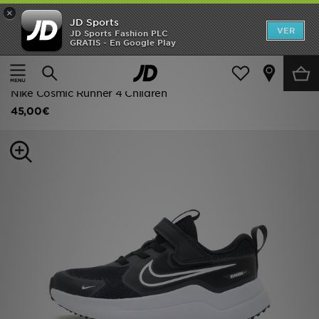
×
JD Sports
Hombre
VER
JD Sports Fashion PLC
GRATIS - En Google Play
Página principal
Niños
Calzado infantil (tallas 28-35)
Mujer
Todas las zapatillas
Niños
Nike Cosmic Runner 4 Children
45,00€
Accesorios
Estilo
Ver Marcas
Deportes & Fitness
JD Fútbol
Ofertas
TARJETA REGALO