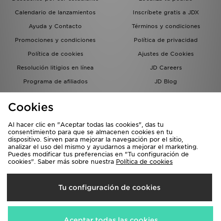
Calendario de lanzamientos
Inscríbete gratis a JDX
Ayuda y Contacto
Términos y condiciones
Promociones y condiciones
Política de privacidad
Política de cookies
Ajustes de Cookies
Resolución litigios en línea
JD Careers
Programa de afiliados
JD Blog
Sistema interno de información
del grupo JD - Whistleblowing
Cookies
Al hacer clic en "Aceptar todas las cookies", das tu
consentimiento para que se almacenen cookies en tu
dispositivo. Sirven para mejorar la navegación por el sitio,
analizar el uso del mismo y ayudarnos a mejorar el marketing.
Puedes modificar tus preferencias en "Tu configuración de
cookies". Saber más sobre nuestra
Política de cookies
Selecciona País
Tu configuración de cookies
España
Aceptamos las siguientes formas de pago
Aceptar todas las cookies