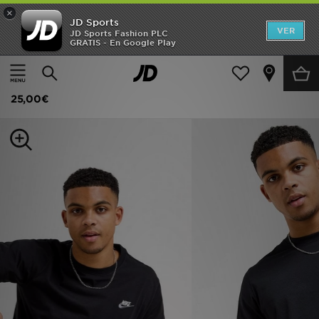
×
JD Sports
Hombre
VER
JD Sports Fashion PLC
GRATIS - En Google Play
Página principal
Hombre
Ropa de hombre
Camisetas
Mujer
Nike Camiseta Core
Niños
25,00€
Accesorios
Estilo
Ver Marcas
Deportes & Fitness
JD Fútbol
Ofertas
TARJETA REGALO