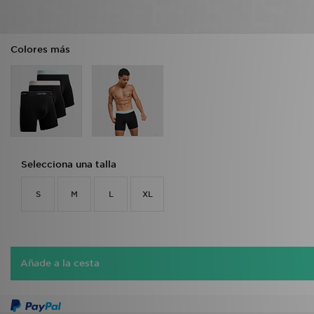
Colores más
Selecciona una talla
S
M
L
XL
Añade a la cesta