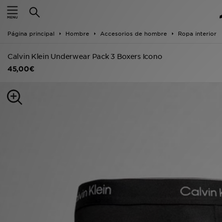
Hombre
Página principal
Hombre
Accesorios de hombre
Ropa interior
Mujer
Calvin Klein Underwear Pack 3 Boxers Icono
Niños
45,00€
Accesorios
Estilo
Ver Marcas
Deportes & Fitness
JD Fútbol
Ofertas
TARJETA REGALO