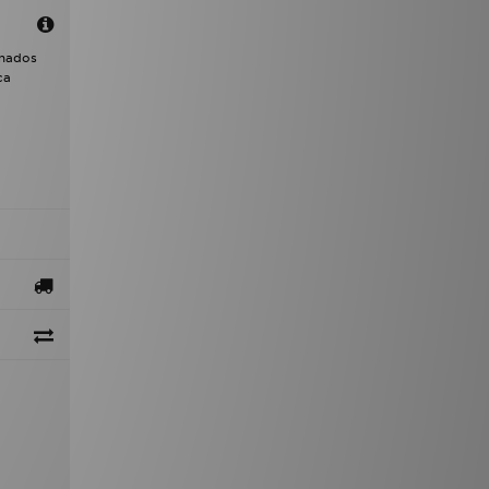
onados
ca