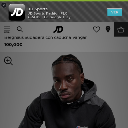
×
JD Sports
Hombre
VER
JD Sports Fashion PLC
GRATIS - En Google Play
Página principal
Hombre
Ropa de hombre
Mujer
Sudaderas con capucha
Niños
Berghaus Sudadera con capucha Vangar
100,00€
Accesorios
Estilo
Ver Marcas
Deportes & Fitness
JD Fútbol
Ofertas
TARJETA REGALO