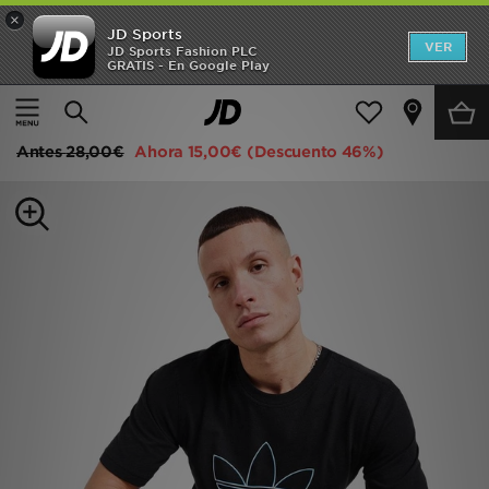
×
JD Sports
Hombre
VER
JD Sports Fashion PLC
GRATIS - En Google Play
Página principal
Hombre
Ropa de hombre
Camisetas
Mujer
adidas Originals Camiseta Outline Trefoil
Niños
Antes
28,00€
Ahora
15,00€
(Descuento 46%)
Accesorios
Estilo
Ver Marcas
Deportes & Fitness
JD Fútbol
Ofertas
TARJETA REGALO