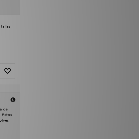
tallas
la de
. Estos
lver.