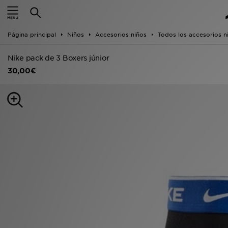
Hombre
Página principal
Niños
Accesorios niños
Todos los accesorios n
Mujer
Nike pack de 3 Boxers júnior
Niños
30,00€
Accesorios
Estilo
Ver Marcas
Deportes & Fitness
JD Fútbol
Ofertas
TARJETA REGALO