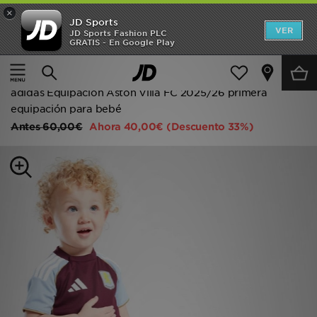
×
JD Sports
Hombre
VER
JD Sports Fashion PLC
GRATIS - En Google Play
Página principal
Niños
Ropa juvenil (8-15 años)
Mujer
Equipaciones de fútbol
Niños
adidas Equipación Aston Villa FC 2025/26 primera
equipación para bebé
Accesorios
Antes
60,00€
Ahora
40,00€
(Descuento 33%)
Estilo
Ver Marcas
Deportes & Fitness
JD Fútbol
Ofertas
TARJETA REGALO