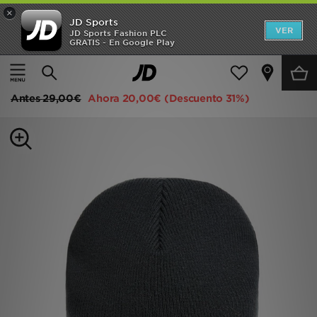
×
JD Sports
Hombre
VER
JD Sports Fashion PLC
GRATIS - En Google Play
Página principal
Mujer
Accesorios de mujer
Gorros
Mujer
Under Armour gorro Halftime Cuff
Niños
Antes
29,00€
Ahora
20,00€
(Descuento 31%)
Accesorios
Estilo
Ver Marcas
Deportes & Fitness
JD Fútbol
Ofertas
TARJETA REGALO