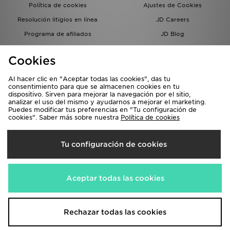
Política de cookies
Ajustes de Cookies
Resolución litigios en línea
JD Careers
Programa de afiliados
JD Blog
Sistema interno de información
del grupo JD - Whistleblowing
Cookies
Al hacer clic en "Aceptar todas las cookies", das tu
consentimiento para que se almacenen cookies en tu
dispositivo. Sirven para mejorar la navegación por el sitio,
analizar el uso del mismo y ayudarnos a mejorar el marketing.
Puedes modificar tus preferencias en "Tu configuración de
cookies". Saber más sobre nuestra
Política de cookies
Selecciona País
Tu configuración de cookies
España
Aceptamos las siguientes formas de pago
Aceptar todas las cookies
Visita nuestra página corporativa en
www.jdplc.com
Rechazar todas las cookies
Copyright © 2026 JD Sports, Todos los derechos reservados.