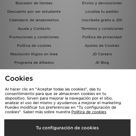
Buscador de tiendas
Envíos y devoluciones
Descuento por ser estudiante
Localiza tu pedido
Calendario de lanzamientos
Inscríbete gratis a JDX
Ayuda y Contacto
Términos y condiciones
Promociones y condiciones
Política de privacidad
Política de cookies
Ajustes de Cookies
Resolución litigios en línea
JD Careers
Programa de afiliados
JD Blog
Sistema interno de información
del grupo JD - Whistleblowing
Cookies
Al hacer clic en "Aceptar todas las cookies", das tu
consentimiento para que se almacenen cookies en tu
dispositivo. Sirven para mejorar la navegación por el sitio,
analizar el uso del mismo y ayudarnos a mejorar el marketing.
Puedes modificar tus preferencias en "Tu configuración de
cookies". Saber más sobre nuestra
Política de cookies
Selecciona País
Tu configuración de cookies
España