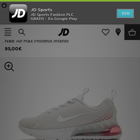
×
JD Sports
Hombre
VER
JD Sports Fashion PLC
GRATIS - En Google Play
Página principal
Niños
Calzado infantil (tallas 28-35)
Mujer
Zapatillas clásicas
Niños
Nike Air Max Phoenix infantil
95,00€
Accesorios
Estilo
Ver Marcas
Deportes & Fitness
JD Fútbol
Ofertas
TARJETA REGALO