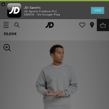
×
JD Sports
Hombre
VER
JD Sports Fashion PLC
GRATIS - En Google Play
Página principal
Hombre
Ropa de hombre
Sudaderas
Mujer
adidas Originals Sudadera con capucha Trefoil Essential
Niños
55,00€
Accesorios
Estilo
Ver Marcas
Deportes & Fitness
JD Fútbol
Ofertas
TARJETA REGALO