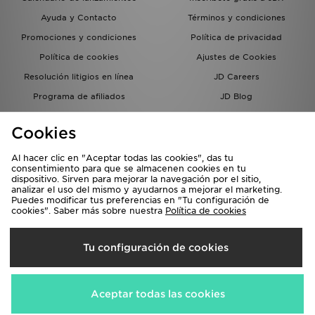
Ayuda y Contacto
Términos y condiciones
Promociones y condiciones
Política de privacidad
Política de cookies
Ajustes de Cookies
Resolución litigios en línea
JD Careers
Programa de afiliados
JD Blog
Sistema interno de información
del grupo JD - Whistleblowing
Cookies
Al hacer clic en "Aceptar todas las cookies", das tu
consentimiento para que se almacenen cookies en tu
dispositivo. Sirven para mejorar la navegación por el sitio,
analizar el uso del mismo y ayudarnos a mejorar el marketing.
Puedes modificar tus preferencias en "Tu configuración de
cookies". Saber más sobre nuestra
Política de cookies
Selecciona País
Tu configuración de cookies
España
Aceptamos las siguientes formas de pago
Aceptar todas las cookies