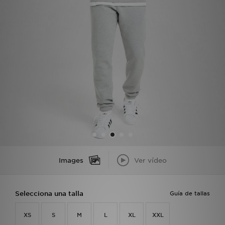
MI JD
Images
Ver vídeo
Selecciona una talla
Guía de tallas
XS
S
M
L
XL
XXL