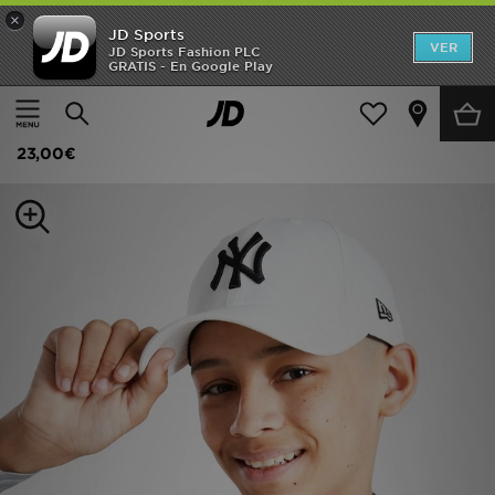
×
JD Sports
Hombre
VER
JD Sports Fashion PLC
GRATIS - En Google Play
Página principal
Niños
Accesorios niños
Gorros y gorras
Mujer
New Era Gorra MLB 9FORTY New York Yankees Júnior
Niños
23,00€
Accesorios
Estilo
Ver Marcas
Deportes & Fitness
JD Fútbol
Ofertas
TARJETA REGALO