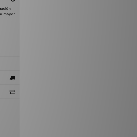
nación
ra mayor