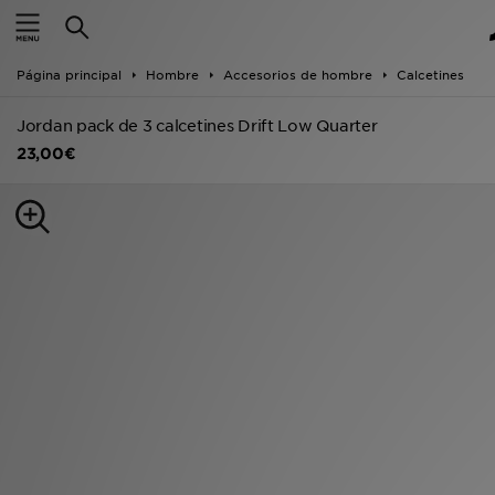
Hombre
Página principal
Hombre
Accesorios de hombre
Calcetines
Mujer
Jordan pack de 3 calcetines Drift Low Quarter
Niños
23,00€
Accesorios
Estilo
Ver Marcas
Deportes & Fitness
JD Fútbol
Ofertas
TARJETA REGALO