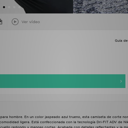
Ver vídeo
Guía de 
para hombre. En un color jaspeado azul trueno, esta camiseta de corte no
a comodidad ligera. Está confeccionada con la tecnología Dri-FIT ADV de Ni
o cuello redondo y mangas cortas. Acabada con detalles reflectantes y la m