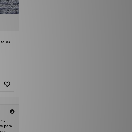
tallas
rmal
ke para
arca