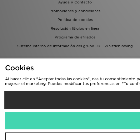
Ayuda y Contacto
Promociones y condiciones
Política de cookies
Resolución litigios en línea
Programa de afiliados
Sistema interno de información del grupo JD - Whistleblowing
Cookies
Al hacer clic en "Aceptar todas las cookies", das tu consentimiento p
mejorar el marketing. Puedes modificar tus preferencias en "Tu conf
Se
España
Aceptamos las 
Visita nuestra págin