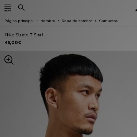
Hombre
Página principal
Hombre
Ropa de hombre
Camisetas
Mujer
Nike Stride T-Shirt
Niños
45,00€
Accesorios
Estilo
Ver Marcas
Deportes & Fitness
JD Fútbol
Ofertas
TARJETA REGALO