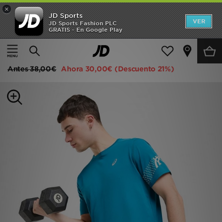
×
JD Sports
Hombre
VER
JD Sports Fashion PLC
GRATIS - En Google Play
Página principal
Hombre
Ropa de hombre
Camisetas
Mujer
ASICS Camiseta Icon
Niños
Antes
38,00€
Ahora
30,00€
(Descuento 21%)
Accesorios
Estilo
Ver Marcas
Deportes & Fitness
JD Fútbol
Ofertas
TARJETA REGALO