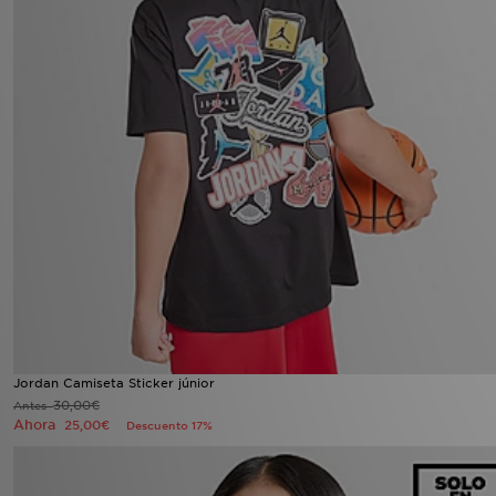
Jordan Camiseta Sticker júnior
30,00€
Antes
Ahora
25,00€
Descuento 17%