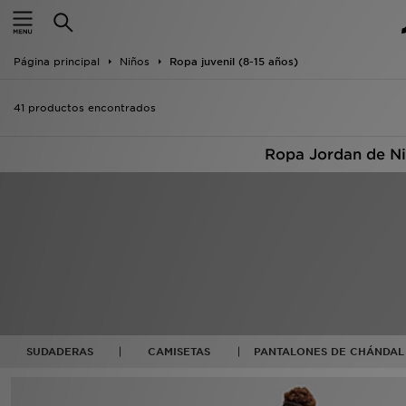
Hombre
Página principal
Niños
Ropa juvenil (8-15 años)
Mujer
41 productos encontrados
Niños
Ropa Jordan de Niñ
Accesorios
Estilo
Ver Marcas
Deportes & Fitness
JD Fútbol
SUDADERAS
CAMISETAS
PANTALONES DE CHÁNDAL
Ofertas
TARJETA REGALO