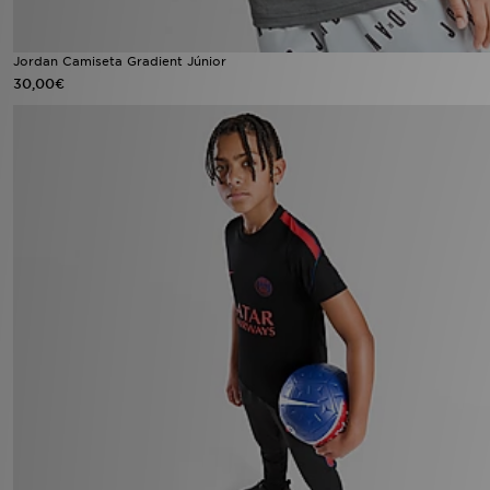
Jordan Camiseta Gradient Júnior
30,00€