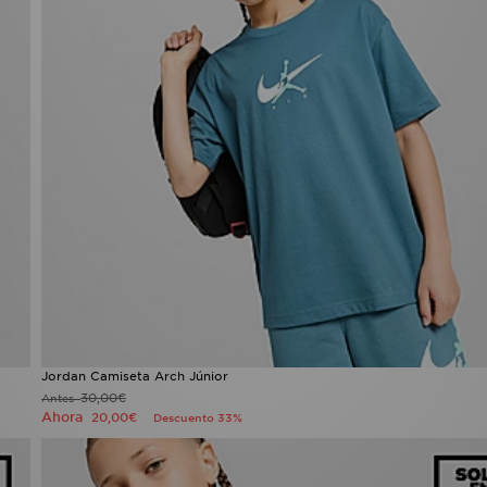
Jordan Camiseta Arch Júnior
30,00€
Antes
Ahora
20,00€
Descuento 33%