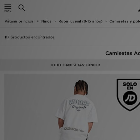
Hombre
Página principal
Niños
Ropa juvenil (8-15 años)
Camisetas y pol
Mujer
117 productos encontrados
Niños
Camisetas Ad
Accesorios
TODO CAMISETAS JÚNIOR
Estilo
Ver Marcas
Deportes & Fitness
JD Fútbol
Ofertas
TARJETA REGALO