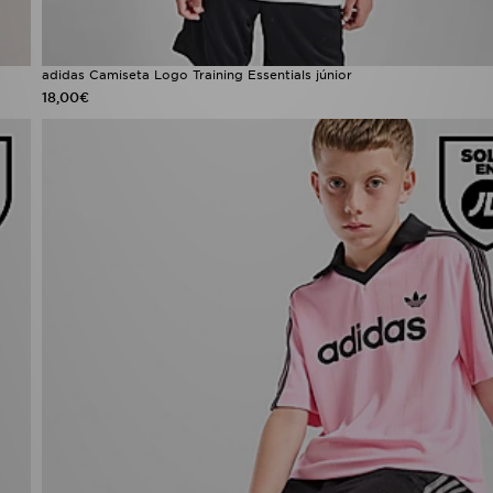
adidas Camiseta Logo Training Essentials júnior
18,00€