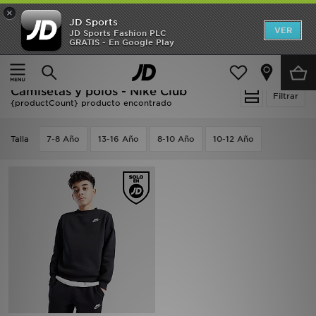
×
JD Sports
Hombre
VER
JD Sports Fashion PLC
GRATIS - En Google Play
Página principal
Niños
Ropa juvenil (8-15 años)
Mujer
Camisetas y polos
Niños
Camisetas y polos - Nike Club
Filtrar
{productCount} producto encontrado
Accesorios
Talla
7-8 Año
13-16 Año
8-10 Año
10-12 Año
Estilo
Ver Marcas
Deportes & Fitness
JD Fútbol
Ofertas
TARJETA REGALO