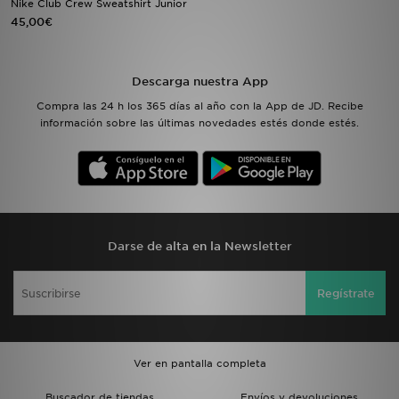
Nike Club Crew Sweatshirt Junior
45,00€
MI JD
Descarga nuestra App
Compra las 24 h los 365 días al año con la App de JD. Recibe
información sobre las últimas novedades estés donde estés.
Darse de alta en la Newsletter
Regístrate
Ver en pantalla completa
Buscador de tiendas
Envíos y devoluciones