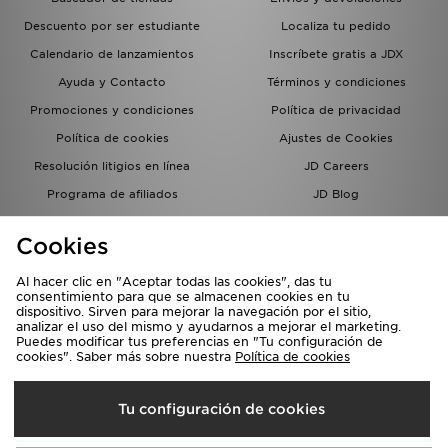
Descuento por ser estudiante
Localiza tu pedido
Calendario de lanzamientos
Inscríbete gratis a JDX
Ayuda y Contacto
Términos y condiciones
Promociones y condiciones
Política de privacidad
Política de cookies
Ajustes de Cookies
Resolución litigios en línea
JD Careers
Programa de afiliados
JD Blog
Sistema interno de información
del grupo JD - Whistleblowing
Cookies
Al hacer clic en "Aceptar todas las cookies", das tu
consentimiento para que se almacenen cookies en tu
dispositivo. Sirven para mejorar la navegación por el sitio,
analizar el uso del mismo y ayudarnos a mejorar el marketing.
Puedes modificar tus preferencias en "Tu configuración de
cookies". Saber más sobre nuestra
Política de cookies
Selecciona País
Tu configuración de cookies
España