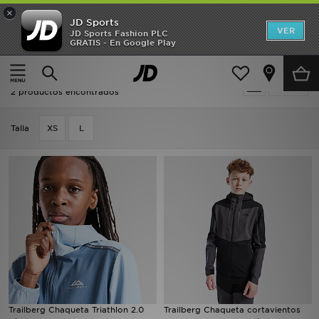
×
JD Sports
Hombre
VER
JD Sports Fashion PLC
GRATIS - En Google Play
Página principal
Niños
Mujer
Oferta | Niños - Trailberg
Filtrar
Niños
2 productos encontrados
Accesorios
Talla
XS
L
Estilo
Ver Marcas
Deportes & Fitness
JD Fútbol
Ofertas
Trailberg Chaqueta Triathlon 2.0
Trailberg Chaqueta cortavientos
TARJETA REGALO