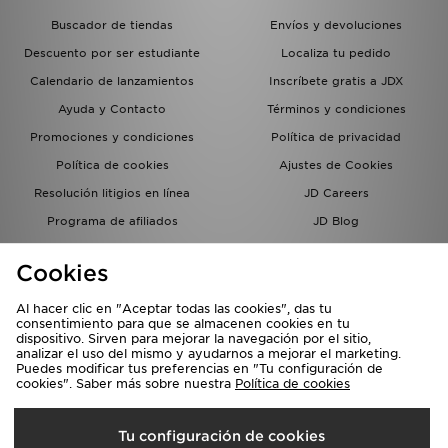
Buscador de tiendas
Envíos y devoluciones
Descuento por ser estudiante
Localiza tu pedido
Calendario de lanzamientos
Inscríbete gratis a JDX
Ayuda y Contacto
Términos y condiciones
Promociones y condiciones
Política de privacidad
Política de cookies
Ajustes de Cookies
Resolución litigios en línea
JD Careers
Programa de afiliados
JD Blog
Sistema interno de información
del grupo JD - Whistleblowing
Cookies
Al hacer clic en "Aceptar todas las cookies", das tu
consentimiento para que se almacenen cookies en tu
dispositivo. Sirven para mejorar la navegación por el sitio,
analizar el uso del mismo y ayudarnos a mejorar el marketing.
Puedes modificar tus preferencias en "Tu configuración de
cookies". Saber más sobre nuestra
Política de cookies
Selecciona País
Tu configuración de cookies
España