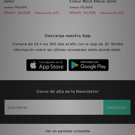
Júnior
Colour Block Elbrus Júnior
75,00€
72,00€
Antes
Antes
Ahora
Ahora
40,00€
50,00€
Descuento 47%
Descuento 31%
MI JD
Descarga nuestra App
Compra las 24 h los 365 días al año con la App de JD. Recibe
información sobre las últimas novedades estés donde estés.
Darse de alta en la Newsletter
Regístrate
Ver en pantalla completa