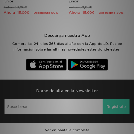
júnior
júnior
30,00€
30,00€
Antes
Antes
Ahora
Ahora
15,00€
15,00€
Descuento 50%
Descuento 50%
MI JD
Descarga nuestra App
Compra las 24 h los 365 días al año con la App de JD. Recibe
información sobre las últimas novedades estés donde estés.
Darse de alta en la Newsletter
Regístrate
Ver en pantalla completa