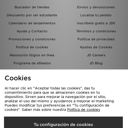
Buscador de tiendas
Envíos y devoluciones
Descuento por ser estudiante
Localiza tu pedido
Calendario de lanzamientos
Inscríbete gratis a JDX
Ayuda y Contacto
Términos y condiciones
Promociones y condiciones
Política de privacidad
Política de cookies
Ajustes de Cookies
Resolución litigios en línea
JD Careers
Programa de afiliados
JD Blog
Sistema interno de información
del grupo JD - Whistleblowing
Cookies
Al hacer clic en "Aceptar todas las cookies", das tu
consentimiento para que se almacenen cookies en tu
dispositivo. Sirven para mejorar la navegación por el sitio,
analizar el uso del mismo y ayudarnos a mejorar el marketing.
Puedes modificar tus preferencias en "Tu configuración de
cookies". Saber más sobre nuestra
Política de cookies
Selecciona País
Tu configuración de cookies
España