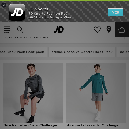
×
JD Sports
Hombre
VER
JD Sports Fashion PLC
GRATIS - En Google Play
Página principal
Niños
Mujer
Niños - Nike Challenger
Filtrar
Niños
2 productos encontrados
Accesorios
das Black Pack Boot pack
adidas Chaos vs Control Boot Pack
adida
Estilo
Ver Marcas
Deportes & Fitness
JD Fútbol
Ofertas
Nike Pantalón Corto Challenger
Nike pantalón corto Challenger
TARJETA REGALO