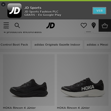
×
JD Sports
Hombre
VER
JD Sports Fashion PLC
GRATIS - En Google Play
Página principal
Niños
Mujer
Niños - HOKA Rincon 4
Filtrar
Niños
4 productos encontrados
Accesorios
 Control Boot Pack
adidas Originals Gazelle Indoor
adidas x Messi
Estilo
Ver Marcas
Deportes & Fitness
JD Fútbol
Ofertas
HOKA Rincon 4 Júnior
HOKA Rincon 4 Júnior
TARJETA REGALO