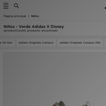
Hombre
Página principal
Niños
Mujer
Niños - Verde Adidas X Disney
Niños
{productCount} producto encontrado
Accesorios
 All Star
adidas Originals Campus
adidas Originals Campus 00s
Estilo
Ver Marcas
Deportes & Fitness
JD Fútbol
Ofertas
TARJETA REGALO