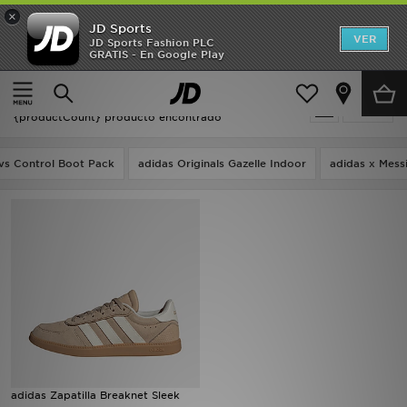
×
JD Sports
Hombre
VER
JD Sports Fashion PLC
GRATIS - En Google Play
Página principal
Niños
Mujer
Niños - Adidas Originals Sleek
Filtrar
Niños
{productCount} producto encontrado
Accesorios
vs Control Boot Pack
adidas Originals Gazelle Indoor
adidas x Mess
Estilo
Ver Marcas
Deportes & Fitness
JD Fútbol
Ofertas
adidas Zapatilla Breaknet Sleek
TARJETA REGALO