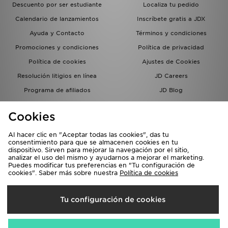
Descuento por ser estudiante
Localiza tu pedido
Calendario de lanzamientos
Inscríbete gratis a JDX
Ayuda y Contacto
Términos y condiciones
Promociones y condiciones
Política de privacidad
Política de cookies
Ajustes de Cookies
Resolución litigios en línea
JD Careers
Programa de afiliados
JD Blog
Sistema interno de información
del grupo JD - Whistleblowing
Cookies
Al hacer clic en "Aceptar todas las cookies", das tu
consentimiento para que se almacenen cookies en tu
dispositivo. Sirven para mejorar la navegación por el sitio,
analizar el uso del mismo y ayudarnos a mejorar el marketing.
Puedes modificar tus preferencias en "Tu configuración de
cookies". Saber más sobre nuestra
Política de cookies
Selecciona País
Tu configuración de cookies
España