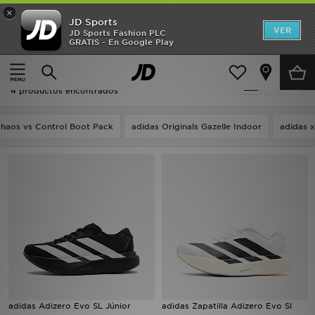
×
JD Sports
Hombre
VER
JD Sports Fashion PLC
GRATIS - En Google Play
Página principal
Niños
Mujer
Niños - Adidas Adizero
Filtrar
Niños
4 productos encontrados
Accesorios
Chaos vs Control Boot Pack
adidas Originals Gazelle Indoor
adidas x
Estilo
Ver Marcas
Deportes & Fitness
JD Fútbol
Ofertas
adidas Adizero Evo SL Júnior
adidas Zapatilla Adizero Evo Sl
TARJETA REGALO