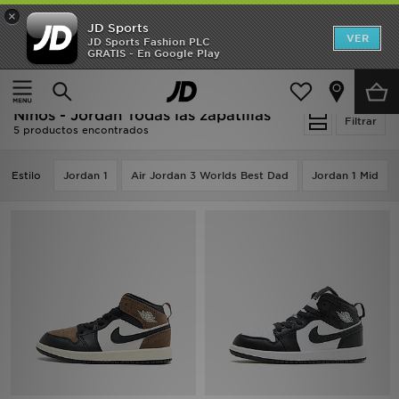
×
JD Sports
Hombre
VER
JD Sports Fashion PLC
GRATIS - En Google Play
Página principal
Niños
Calzado infantil (tallas 28-35)
Mujer
Todas las zapatillas
Niños
Niños - Jordan Todas las zapatillas
Filtrar
5 productos encontrados
Accesorios
Estilo
Jordan 1
Air Jordan 3 Worlds Best Dad
Jordan 1 Mid
Estilo
Ver Marcas
Deportes & Fitness
JD Fútbol
Ofertas
TARJETA REGALO