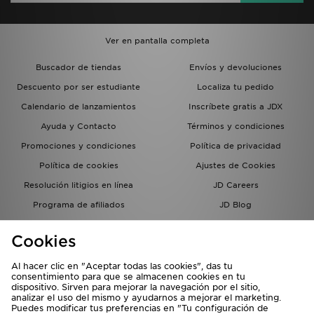
Ver en pantalla completa
Buscador de tiendas
Envíos y devoluciones
Descuento por ser estudiante
Localiza tu pedido
Calendario de lanzamientos
Inscríbete gratis a JDX
Ayuda y Contacto
Términos y condiciones
Promociones y condiciones
Política de privacidad
Política de cookies
Ajustes de Cookies
Resolución litigios en línea
JD Careers
Programa de afiliados
JD Blog
Sistema interno de información
del grupo JD - Whistleblowing
Cookies
Al hacer clic en "Aceptar todas las cookies", das tu
consentimiento para que se almacenen cookies en tu
dispositivo. Sirven para mejorar la navegación por el sitio,
analizar el uso del mismo y ayudarnos a mejorar el marketing.
Puedes modificar tus preferencias en "Tu configuración de