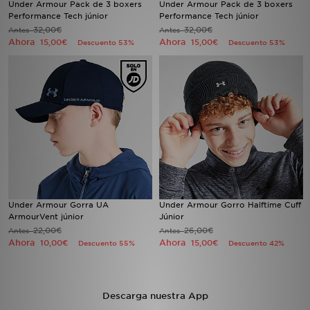
Under Armour Pack de 3 boxers
Under Armour Pack de 3 boxers
Performance Tech júnior
Performance Tech júnior
32,00€
32,00€
Antes
MI JD
Antes
Ahora
Ahora
15,00€
15,00€
Descuento 53%
Descuento 53%
Under Armour Gorra UA
Under Armour Gorro Halftime Cuff
ArmourVent júnior
Júnior
22,00€
26,00€
Antes
Antes
Ahora
Ahora
10,00€
15,00€
Descuento 55%
Descuento 42%
Descarga nuestra App