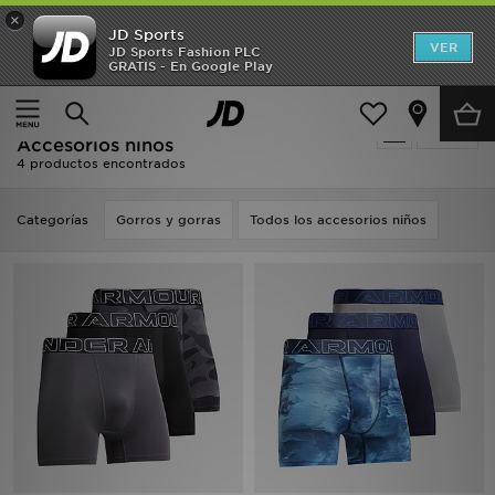
×
JD Sports
Hombre
VER
JD Sports Fashion PLC
GRATIS - En Google Play
Página principal
Niños
Accesorios niños
Mujer
Oferta | Niños - Under Armour
Filtrar
Niños
Accesorios niños
4 productos encontrados
Accesorios
Categorías
Gorros y gorras
Todos los accesorios niños
Estilo
Ver Marcas
Deportes & Fitness
JD Fútbol
Ofertas
TARJETA REGALO