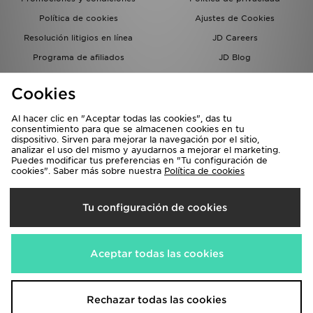
Política de cookies
Ajustes de Cookies
Resolución litigios en línea
JD Careers
Programa de afiliados
JD Blog
Sistema interno de información
del grupo JD - Whistleblowing
Cookies
Al hacer clic en "Aceptar todas las cookies", das tu
consentimiento para que se almacenen cookies en tu
dispositivo. Sirven para mejorar la navegación por el sitio,
analizar el uso del mismo y ayudarnos a mejorar el marketing.
Puedes modificar tus preferencias en "Tu configuración de
cookies". Saber más sobre nuestra
Política de cookies
Selecciona País
Tu configuración de cookies
España
Aceptamos las siguientes formas de pago
Aceptar todas las cookies
Visita nuestra página corporativa en
www.jdplc.com
Rechazar todas las cookies