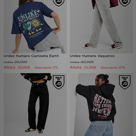
Unlike Humans Camiseta Earth
Unlike Humans Vaqueros
30,00€
40,00€
Antes
Antes
Ahora
Ahora
25,00€
25,00€
Descuento 17%
Descuento 37%