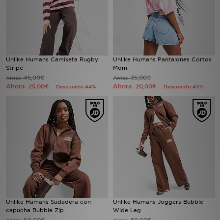
Unlike Humans Camiseta Rugby
Unlike Humans Pantalones Cortos
Stripe
Mom
45,00€
35,00€
Antes
Antes
Ahora
Ahora
25,00€
20,00€
Descuento 44%
Descuento 43%
Unlike Humans Sudadera con
Unlike Humans Joggers Bubble
capucha Bubble Zip
Wide Leg