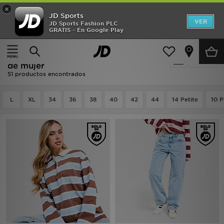
×
JD Sports
Hombre
VER
JD Sports Fashion PLC
GRATIS - En Google Play
Página principal
Mujer
Ropa de mujer
Mujer
Oferta | Mujer - Unlike Humans Ropa
Filtrar
Niños
de mujer
51 productos encontrados
Accesorios
L
XL
34
36
38
40
42
44
14 Petite
10 P
Estilo
Ver Marcas
Deportes & Fitness
JD Fútbol
Ofertas
TARJETA REGALO