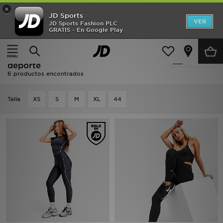
×
JD Sports
Hombre
VER
JD Sports Fashion PLC
GRATIS - En Google Play
Página principal
Mujer
Ropa de mujer
Mallas de deporte
Mujer
Oferta | Mujer - Negro Mallas de
Filtrar
Niños
deporte
6 productos encontrados
Accesorios
Talla
XS
S
M
XL
44
Estilo
Ver Marcas
Deportes & Fitness
JD Fútbol
Ofertas
TARJETA REGALO