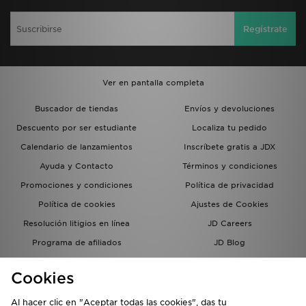
Regístrate
Ver en pantalla completa
Buscador de tiendas
Envíos y devoluciones
Descuento por ser estudiante
Localiza tu pedido
Calendario de lanzamientos
Inscríbete gratis a JDX
Ayuda y Contacto
Términos y condiciones
Promociones y condiciones
Política de privacidad
Política de cookies
Ajustes de Cookies
Resolución litigios en línea
JD Careers
Programa de afiliados
JD Blog
Sistema interno de información
del grupo JD - Whistleblowing
Cookies
Al hacer clic en "Aceptar todas las cookies", das tu