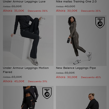
Under Armour Leggings Luxe
Nike mallas Training One 2.0
55,00€
40,00€
Antes
Antes
Ahora
Ahora
MI JD
35,00€
30,00€
Descuento 36%
Descuento 25%
Under Armour Leggings Motion
New Balance Leggings Pipe
Flared
55,00€
Antes
65,00€
Ahora
Antes
30,00€
Descuento 45%
Ahora
45,00€
Descuento 31%