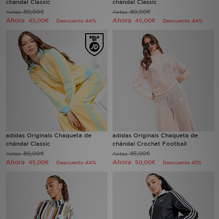
chándal Classic
chándal Classic
80,00€
80,00€
Antes
Antes
Ahora
Ahora
45,00€
45,00€
Descuento 44%
Descuento 44%
MI JD
adidas Originals Chaqueta de
adidas Originals Chaqueta de
chándal Classic
chándal Crochet Football
80,00€
85,00€
Antes
Antes
Ahora
Ahora
45,00€
50,00€
Descuento 44%
Descuento 41%