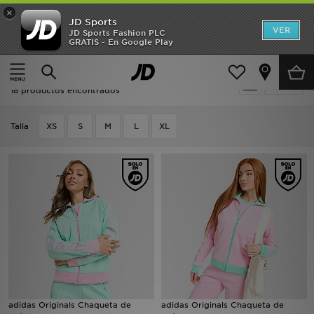
×
JD Sports
Hombre
VER
JD Sports Fashion PLC
GRATIS - En Google Play
Página principal
Mujer
Ropa de mujer
Chaquetas de chándal
Mujer
Oferta | Mujer - Chaquetas de chándal
Filtrar
Niños
18 productos encontrados
Accesorios
Talla
XS
S
M
L
XL
Estilo
Ver Marcas
Deportes & Fitness
JD Fútbol
Ofertas
adidas Originals Chaqueta de
adidas Originals Chaqueta de
TARJETA REGALO