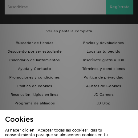
Regístrate
Ver en pantalla completa
Buscador de tiendas
Envíos y devoluciones
Descuento por ser estudiante
Localiza tu pedido
Calendario de lanzamientos
Inscríbete gratis a JDX
Ayuda y Contacto
Términos y condiciones
Promociones y condiciones
Política de privacidad
Política de cookies
Ajustes de Cookies
Resolución litigios en línea
JD Careers
Programa de afiliados
JD Blog
Sistema interno de información
del grupo JD - Whistleblowing
Cookies
Al hacer clic en "Aceptar todas las cookies", das tu
consentimiento para que se almacenen cookies en tu