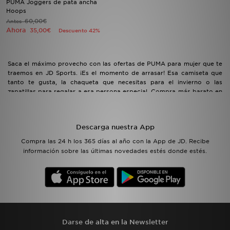
PUMA Joggers de pata ancha
Hoops
60,00€
Antes
MI JD
Ahora
35,00€
Descuento 42%
Saca el máximo provecho con las ofertas de PUMA para mujer que te
traemos en JD Sports. ¡Es el momento de arrasar! Esa camiseta que
tanto te gusta, la chaqueta que necesitas para el invierno o las
zapatillas para regalar a esa persona especial. Compra más barato en
el outlet de PUMA de mujer.
Descarga nuestra App
Compra las 24 h los 365 días al año con la App de JD. Recibe
información sobre las últimas novedades estés donde estés.
Darse de alta en la Newsletter