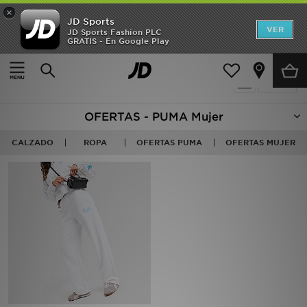
×
JD Sports
Hombre
VER
JD Sports Fashion PLC
GRATIS - En Google Play
Página principal
Mujer
Mujer
{productCount} producto encontrado
Filtrar
Niños
OFERTAS - PUMA Mujer
Accesorios
CALZADO
ROPA
OFERTAS PUMA
OFERTAS MUJER
Estilo
Ver Marcas
Deportes & Fitness
JD Fútbol
Ofertas
TARJETA REGALO